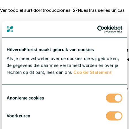
Ver todo el surtido
Introducciones ’27
Nuestras series únicas
HilverdaFlorist lidera el
Crea
HilverdaFlorist maakt gebruik van cookies
mercado global
Als je meer wil weten over de cookies die wij gebruiken,
Creando genética y plantas jóvenes de alta calida
de gegevens die daarmee verzameld worden en over je
rechten op dit punt, lees dan ons
Cookie Statement.
en la selección, mejora y propagación de variedades únicas de
flores cortadas y plantas en maceta y de jardín. Impulsados por
la innovación, ofrecemos productos de alta calidad y un servicio
Toestemmingsselectie
experto a través de una red mundial de centros de producción,
Anonieme cookies
agentes y socios en todo el mundo. Incluidas nuestras filiales
HilverdaFlorist Colombia
y
Murara Plants Kenia
, ofrecemos
una red internacional sólida y diversa. Esta presencia local nos
Voorkeuren
permite operar cerca del mercado, unir conocimientos
especializados y garantizar una calidad constante.