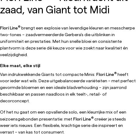
zaad, van Giant tot Midi
®
Flori Line
brengt een explosie van levendige kleuren en messcherpe
two-tones – zaadvermeerderde Gerbera’s die uitblinken in
uniformiteit en prestaties. Met hun snelle bloei en consistente
plantvorm is deze serie dé keuze voor wie zoekt naar kwaliteit én
veelzijdigheid.
Elke maat, elke stijl
®
Van indrukwekkende Giants tot compacte Minis:
Flori Line
heeft
voor ieder wat wils. Deze uitgebalanceerde variëteiten – met perfect
gevormde bloemen en een ideale bladverhouding – zijn jaarrond
beschikbaar en passen naadloos in elk teelt-, retail- of
decorconcept.
Of het nu gaat om een opvallende solo, een kleurrijke mix of een
®
seizoensgebonden presentatie: met
Flori Line
creëer je steeds
weer iets nieuws. Een flexibele, krachtige serie die inspireert en
verrast – van kas tot consument.