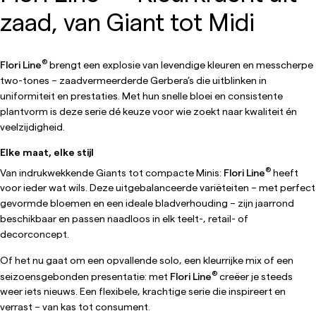
zaad, van Giant tot Midi
®
Flori Line
brengt een explosie van levendige kleuren en messcherpe
two-tones – zaadvermeerderde Gerbera’s die uitblinken in
uniformiteit en prestaties. Met hun snelle bloei en consistente
plantvorm is deze serie dé keuze voor wie zoekt naar kwaliteit én
veelzijdigheid.
Elke maat, elke stijl
®
Van indrukwekkende Giants tot compacte Minis:
Flori Line
heeft
voor ieder wat wils. Deze uitgebalanceerde variëteiten – met perfect
gevormde bloemen en een ideale bladverhouding – zijn jaarrond
beschikbaar en passen naadloos in elk teelt-, retail- of
decorconcept.
Of het nu gaat om een opvallende solo, een kleurrijke mix of een
®
seizoensgebonden presentatie: met
Flori Line
creëer je steeds
weer iets nieuws. Een flexibele, krachtige serie die inspireert en
verrast – van kas tot consument.