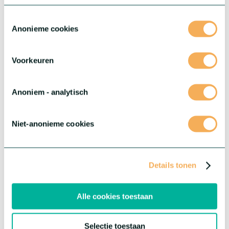
Toestemmingsselectie
Anonieme cookies
®
Salvia Salgoon
®
De tuinprestaties van Salgoon
zijn werkelijk uitzonderlijk. Deze
Voorkeuren
serie biedt stevige en robuuste planten met veel stevige en
goed gevulde bloemaren.
Meer over deze serie
Anoniem - analytisch
Niet-anonieme cookies
Details tonen
Alle cookies toestaan
Selectie toestaan