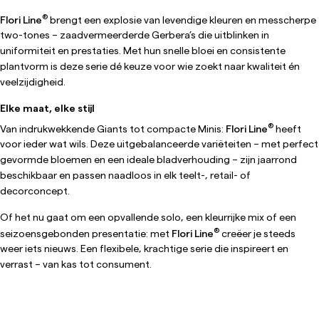
®
Flori Line
brengt een explosie van levendige kleuren en messcherpe
two-tones – zaadvermeerderde Gerbera’s die uitblinken in
uniformiteit en prestaties. Met hun snelle bloei en consistente
plantvorm is deze serie dé keuze voor wie zoekt naar kwaliteit én
veelzijdigheid.
Elke maat, elke stijl
®
Van indrukwekkende Giants tot compacte Minis:
Flori Line
heeft
voor ieder wat wils. Deze uitgebalanceerde variëteiten – met perfect
gevormde bloemen en een ideale bladverhouding – zijn jaarrond
beschikbaar en passen naadloos in elk teelt-, retail- of
decorconcept.
Of het nu gaat om een opvallende solo, een kleurrijke mix of een
®
seizoensgebonden presentatie: met
Flori Line
creëer je steeds
weer iets nieuws. Een flexibele, krachtige serie die inspireert en
verrast – van kas tot consument.