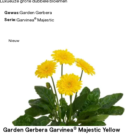
Luxueuze grote dubbele bloemen
Gewas:
Garden Gerbera
®
Serie:
Garvinea
Majestic
Nieuw
®
Garden Gerbera Garvinea
Majestic Yellow