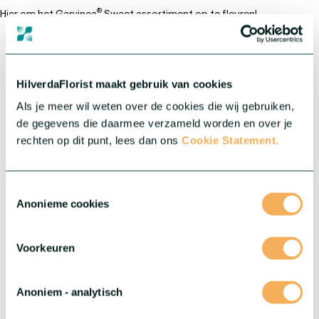
®
Hier om het Garvinea
Sweet assortiment op te fleuren!
Gewas:
Garden Gerbera
®
Serie:
Garvinea
Sweet
HilverdaFlorist maakt gebruik van cookies
Als je meer wil weten over de cookies die wij gebruiken,
Nieuw
de gegevens die daarmee verzameld worden en over je
rechten op dit punt, lees dan ons
Cookie Statement.
Toestemmingsselectie
Anonieme cookies
Voorkeuren
Anoniem - analytisch
®
Garden Gerbera Garvinea
Sweet Felicity