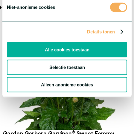
Niet-anonieme cookies
Prachtige tweekleurige plant, favoriet bij consumenten!
Gewas:
Garden Gerbera
®
Serie:
Garvinea
Sweet
Details tonen
Alle cookies toestaan
Selectie toestaan
Alleen anonieme cookies
®
Garden Gerbera Garvinea
Sweet Femmy