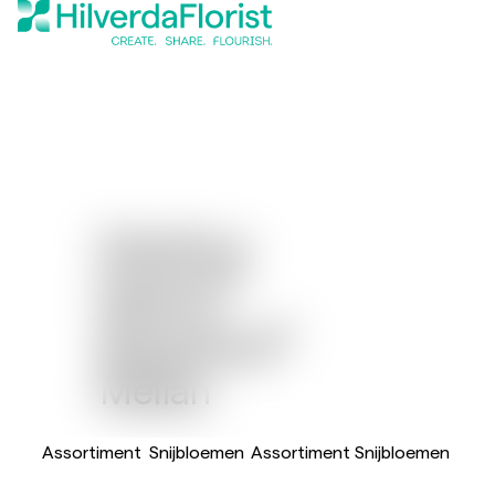
Dianthus
®
Sparkz
®
Breanthus
Melian
Assortiment
Snijbloemen
Assortiment Snijbloemen