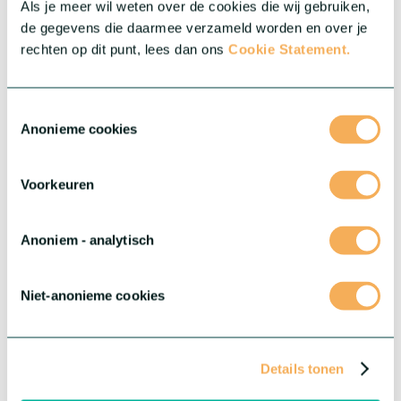
Als je meer wil weten over de cookies die wij gebruiken,
de gegevens die daarmee verzameld worden en over je
rechten op dit punt, lees dan ons
Cookie Statement.
Toestemmingsselectie
Anonieme cookies
Voorkeuren
Anoniem - analytisch
Gerbera Marimo™
Niet-anonieme cookies
Een uniek Gerbera-type met het hart van de bekende bloemen,
wat resulteert in een opvallende, balvormige verschijning.
Marimo heeft een uitzonderlijk vaasleven, een consistente
Details tonen
kwaliteit en is een leuke toevoeging aan elk boeket.