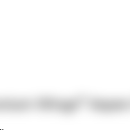
®
nium Wings
Aspen
en