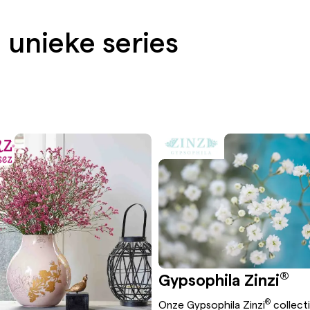
 unieke series
®
Gypsophila Zinzi
®
Onze Gypsophila Zinzi
collect