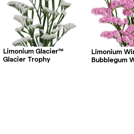
Limonium Glacier™
Limonium Wi
Glacier Trophy
Bubblegum W