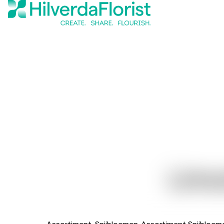
Limo
Assortiment
Snijbloemen
Assortiment Snijbloem