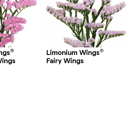
®
®
ngs
Limonium Wings
ings
Fairy Wings