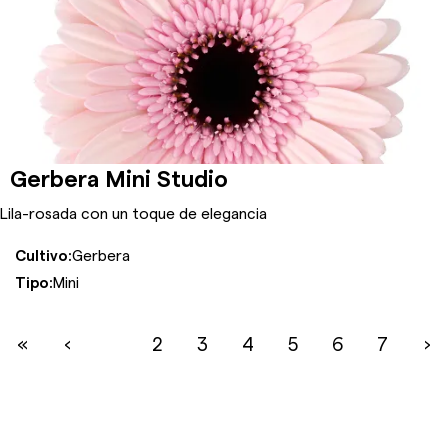
Gerbera Mini Studio
Lila-rosada con un toque de elegancia
Cultivo:
Gerbera
Tipo:
Mini
«
‹
1
2
3
4
5
6
7
›