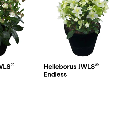
®
®
JWLS
Helleborus JWLS
Endless