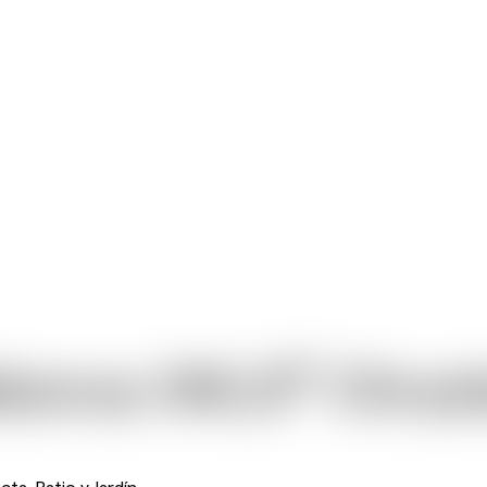
®
eborus JWLS
Chryst
ta, Patio y Jardín