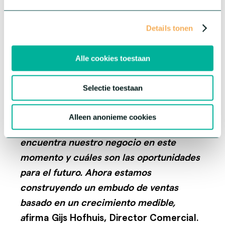
dado grandes pasos, y sé que el futuro
traerá aún más resultados. Esto nos
Details tonen
ayuda a mejorar nuestro trabajo y el
servicio que ofrecemos a nuestros
Alle cookies toestaan
clientes, socios y colegas. ¡Sin duda es un
motivo de celebración!
Selectie toestaan
Con Creatio, contamos con un sistema
Alleen anonieme cookies
fiable que nos muestra dónde se
encuentra nuestro negocio en este
momento y cuáles son las oportunidades
para el futuro. Ahora estamos
construyendo un embudo de ventas
basado en un crecimiento medible,
a
firma Gijs Hofhuis, Director Comercial.