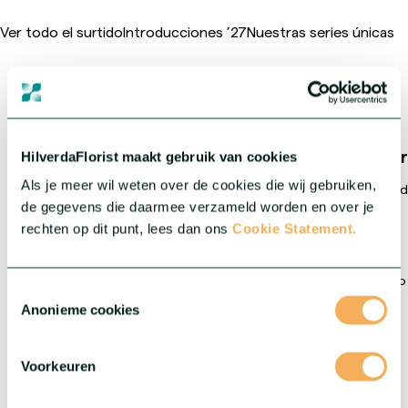
Ver todo el surtido
Introducciones ’27
Nuestras series únicas
HilverdaFlorist lidera el
Crea
HilverdaFlorist maakt gebruik van cookies
mercado global
Als je meer wil weten over de cookies die wij gebruiken,
Creando genética y plantas jóvenes de alta calida
de gegevens die daarmee verzameld worden en over je
rechten op dit punt, lees dan ons
Cookie Statement.
en la selección, mejora y propagación de variedades únicas de
flores cortadas y plantas en maceta y de jardín. Impulsados por
la innovación, ofrecemos productos de alta calidad y un servicio
Toestemmingsselectie
experto a través de una red mundial de centros de producción,
Anonieme cookies
agentes y socios en todo el mundo. Incluidas nuestras filiales
HilverdaFlorist Colombia
y
Murara Plants Kenia
, ofrecemos
una red internacional sólida y diversa. Esta presencia local nos
Voorkeuren
permite operar cerca del mercado, unir conocimientos
especializados y garantizar una calidad constante.