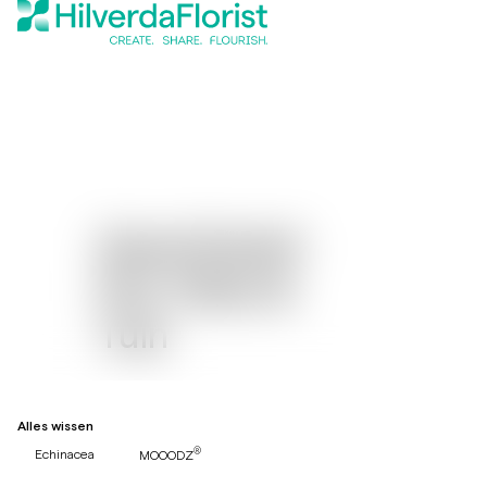
Assortiment
Pot, Patio &
Tuin
Alles wissen
®
Echinacea
MOOODZ