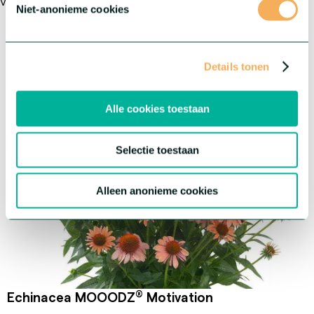
Voor wie op zoek is naar iets buitengewoons
Niet-anonieme cookies
Gewas:
Echinacea
®
Serie:
MOOODZ
Details tonen
Alle cookies toestaan
Selectie toestaan
Alleen anonieme cookies
®
Echinacea MOOODZ
Motivation