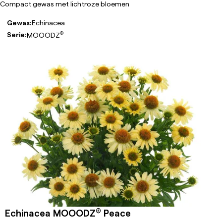
Compact gewas met lichtroze bloemen
Gewas:
Echinacea
®
Serie:
MOOODZ
®
Echinacea MOOODZ
Peace