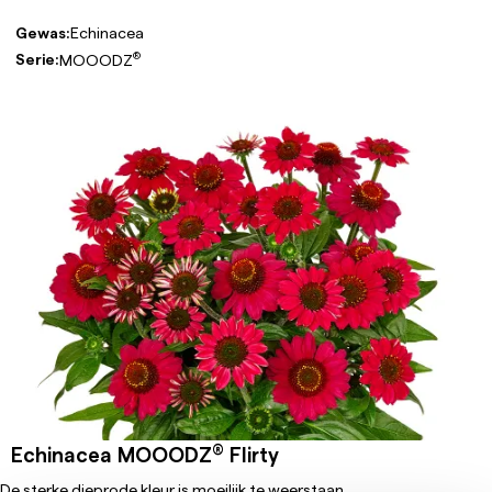
Gewas:
Echinacea
®
Serie:
MOOODZ
®
Echinacea MOOODZ
Flirty
De sterke dieprode kleur is moeilijk te weerstaan...