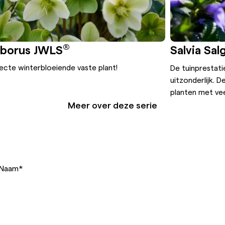
®
eborus JWLS
Salvia Sal
ecte winterbloeiende vaste plant!
De tuinprestati
uitzonderlijk. 
planten met ve
Meer over deze serie
Naam
*