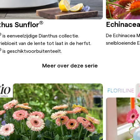
®
Echinac
thus Sunflor
®
De Echinacea
is
een
veelzijdige
Dianthus
collectie
.
snelbloeiende 
rie
bloeit
van de lente tot
laat
in de
herfst.
®
is
geschikt
voor
buitenteelt
.
Meer over deze serie