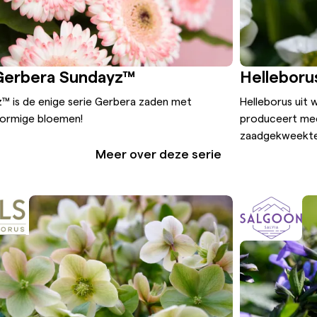
Gerbera Sundayz™
Hellebor
™ is de enige serie Gerbera zaden met
Helleborus uit 
vormige bloemen!
produceert me
zaadgekweekte
Meer over deze serie