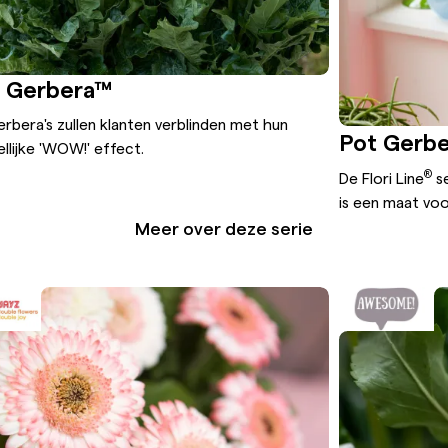
o Gerbera™
erbera's zullen klanten verblinden met hun
Pot Gerber
llijke 'WOW!' effect.
®
De Flori Line
se
is een maat voo
Meer over deze serie