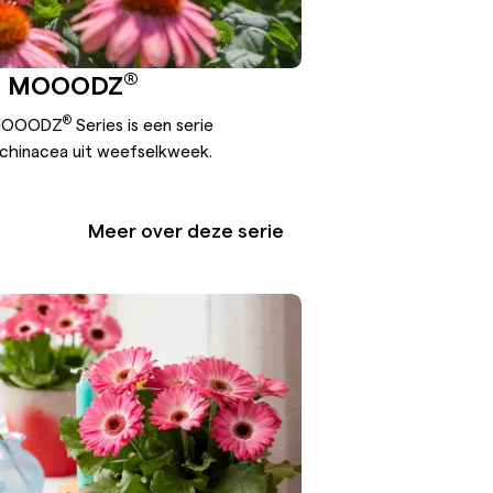
®
ea MOOODZ
®
 MOOODZ
Series is een serie
Echinacea uit weefselkweek.
Meer over deze serie