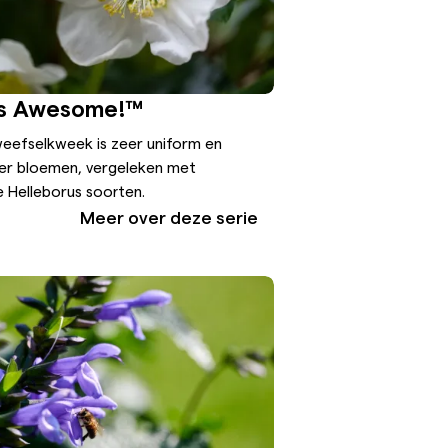
us Awesome!™
weefselkweek is zeer uniform en
er bloemen, vergeleken met
 Helleborus soorten.
Meer over deze serie