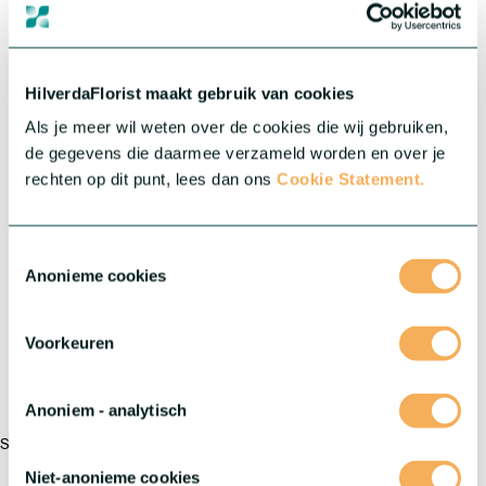
®
Serie:
Inticancha
HilverdaFlorist maakt gebruik van cookies
New
Als je meer wil weten over de cookies die wij gebruiken,
de gegevens die daarmee verzameld worden en over je
rechten op dit punt, lees dan ons
Cookie Statement.
Toestemmingsselectie
Anonieme cookies
Voorkeuren
®
Alstroemeria Inticancha
Liliana
Anoniem - analytisch
Soft lilac charm, effortless growth
Niet-anonieme cookies
Crop:
Alstroemeria