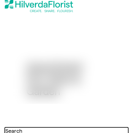
Assortiment
Pot, Patio &
Garden