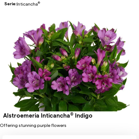
®
Serie:
Inticancha
®
Alstroemeria Inticancha
Indigo
Offering stunning purple flowers
Crop:
Alstroemeria