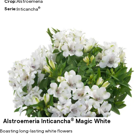
Crop:
Alstroemeria
®
Serie:
Inticancha
®
Alstroemeria Inticancha
Magic White
Boasting long-lasting white flowers