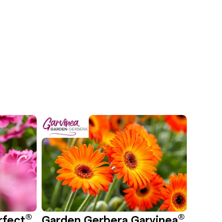
®
®
rfect
Garden Gerbera Garvinea