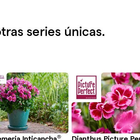
ras series únicas.
®
emeria Inticancha
Dianthus Picture Pe