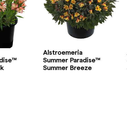
Alstroemeria
dise™
Summer Paradise™
ak
Summer Breeze