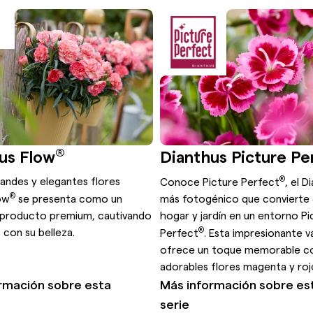
®
us Flow
Dianthus Picture Pe
®
andes y elegantes flores
Conoce Picture Perfect
, el D
®
ow
se presenta como un
más fotogénico que convierte
 producto premium, cautivando
hogar y jardín en un entorno Pi
®
con su belleza.
Perfect
. Esta impresionante v
ofrece un toque memorable co
adorables flores magenta y roj
rmación sobre esta
Más información sobre es
serie