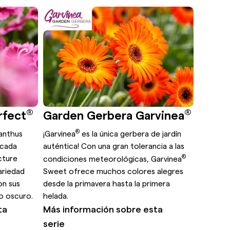
®
®
rfect
Garden Gerbera Garvinea
®
ianthus
¡Garvinea
es la única gerbera de jardín
 cada
auténtica! Con una gran tolerancia a las
®
cture
condiciones meteorológicas, Garvinea
ariedad
Sweet ofrece muchos colores alegres
n sus
desde la primavera hasta la primera
o oscuro.
helada.
ta
Más información sobre esta
serie