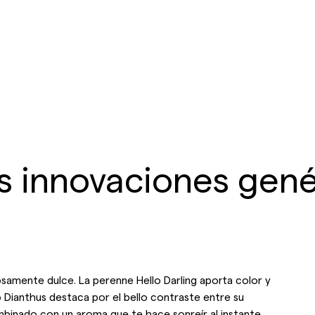
s innovaciones gené
iosamente dulce. La perenne Hello Darling aporta color y
 Dianthus destaca por el bello contraste entre su
ombinado con un aroma que te hace sonreír al instante.