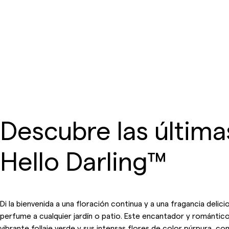
Descubre las última
Hello Darling™
Di la bienvenida a una floración continua y a una fragancia delic
perfume a cualquier jardín o patio. Este encantador y romántico
vibrante follaje verde y sus intensas flores de color púrpura, c