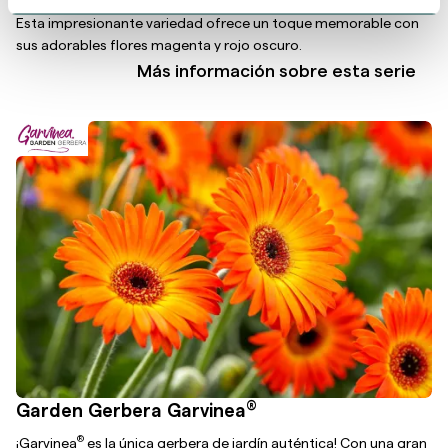
convierte cada hogar y jardín en un entorno Picture Perfect
.
Esta impresionante variedad ofrece un toque memorable con
sus adorables flores magenta y rojo oscuro.
Más información sobre esta serie
®
Garden Gerbera Garvinea
®
¡Garvinea
es la única gerbera de jardín auténtica! Con una gran