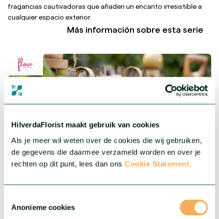
fragancias cautivadoras que añaden un encanto irresistible a
cualquier espacio exterior.
Más información sobre esta serie
HilverdaFlorist maakt gebruik van cookies
Als je meer wil weten over de cookies die wij gebruiken,
de gegevens die daarmee verzameld worden en over je
rechten op dit punt, lees dan ons
Cookie Statement.
®
Dianthus Flow
Toestemmingsselectie
Anonieme cookies
®
Con sus grandes y elegantes flores dobles, Flow
se presenta