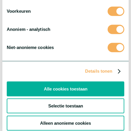
como un auténtico producto premium, cautivando corazones
con su belleza.
Voorkeuren
Más información sobre esta serie
Anoniem - analytisch
Niet-anonieme cookies
Details tonen
Alle cookies toestaan
Selectie toestaan
®
Dianthus Picture Perfect
Alleen anonieme cookies
®
Conoce Picture Perfect
, el Dianthus más fotogénico que
®