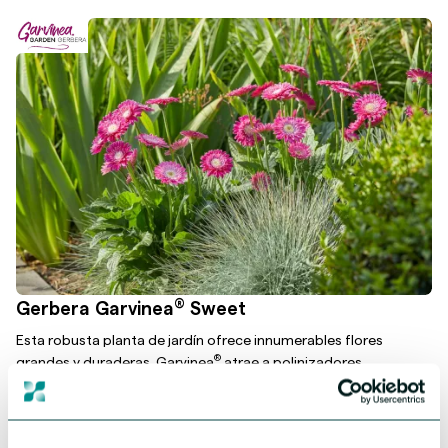
®
Gerbera Garvinea
Sweet
Esta robusta planta de jardín ofrece innumerables flores
®
grandes y duraderas. Garvinea
atrae a polinizadores
beneficiosos como abejas y mariposas. Al mismo tiempo,
presenta una alta resistencia a plagas y enfermedades.
Más información sobre esta serie