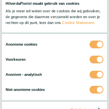
HilverdaFlorist maakt gebruik van cookies
Als je meer wil weten over de cookies die wij gebruiken,
de gegevens die daarmee verzameld worden en over je
rechten op dit punt, lees dan ons
Cookie Statement.
Toestemmingsselectie
Anonieme cookies
Voorkeuren
Anoniem - analytisch
®
Dianthus Flow
®
Con sus grandes y elegantes flores dobles, Flow
se posiciona
Niet-anonieme cookies
como un auténtico producto premium, cautivando por
completo con su belleza. Una de las cualidades más
®
destacadas de Flow
es su facilidad de cultivo y su corto ciclo
de producción.