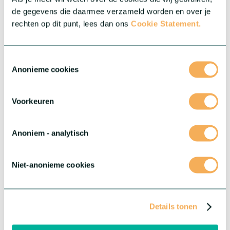
®
Salvia Salgoon
de gegevens die daarmee verzameld worden en over je
®
El rendimiento de Salgoon
en el jardín es realmente
rechten op dit punt, lees dan ons
Cookie Statement.
excepcional. Esta serie ofrece plantas fuertes y vigorosas, con
numerosas espigas florales compactas, bien formadas y de
excelente calidad.
Toestemmingsselectie
Más información sobre esta serie
Anonieme cookies
Voorkeuren
Anoniem - analytisch
Niet-anonieme cookies
Details tonen