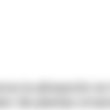
s la alineación en 
lor de plantas orna