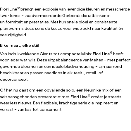
®
Flori Line
brengt een explosie van levendige kleuren en messcherpe
two-tones – zaadvermeerderde Gerbera’s die uitblinken in
uniformiteit en prestaties. Met hun snelle bloei en consistente
plantvorm is deze serie dé keuze voor wie zoekt naar kwaliteit én
veelzijdigheid.
Elke maat, elke stijl
®
Van indrukwekkende Giants tot compacte Minis:
Flori Line
heeft
voor ieder wat wils. Deze uitgebalanceerde variëteiten – met perfect
gevormde bloemen en een ideale bladverhouding – zijn jaarrond
beschikbaar en passen naadloos in elk teelt-, retail- of
decorconcept.
Of het nu gaat om een opvallende solo, een kleurrijke mix of een
®
seizoensgebonden presentatie: met
Flori Line
creëer je steeds
weer iets nieuws. Een flexibele, krachtige serie die inspireert en
verrast – van kas tot consument.