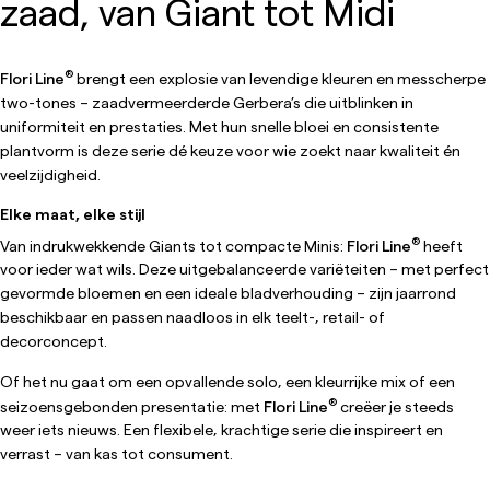
zaad, van Giant tot Midi
®
Flori Line
brengt een explosie van levendige kleuren en messcherpe
two-tones – zaadvermeerderde Gerbera’s die uitblinken in
uniformiteit en prestaties. Met hun snelle bloei en consistente
plantvorm is deze serie dé keuze voor wie zoekt naar kwaliteit én
veelzijdigheid.
Elke maat, elke stijl
®
Van indrukwekkende Giants tot compacte Minis:
Flori Line
heeft
voor ieder wat wils. Deze uitgebalanceerde variëteiten – met perfect
gevormde bloemen en een ideale bladverhouding – zijn jaarrond
beschikbaar en passen naadloos in elk teelt-, retail- of
decorconcept.
Of het nu gaat om een opvallende solo, een kleurrijke mix of een
®
seizoensgebonden presentatie: met
Flori Line
creëer je steeds
weer iets nieuws. Een flexibele, krachtige serie die inspireert en
verrast – van kas tot consument.