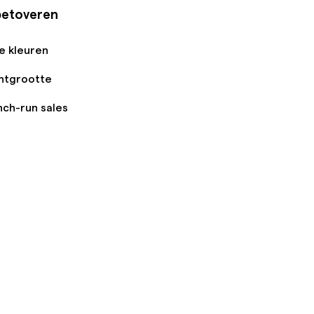
betoveren
ge kleuren
antgrootte
nch-run sales