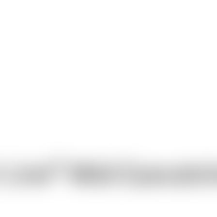
®
 Line
Midi Eyecatc