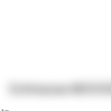
Echinacea MOOO
& Tuin