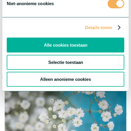
Niet-anonieme cookies
®
Dianthus Sparkz
Surprisez
®
Details tonen
Dianthus Sparkz
biedt je de meest uiteenlopende variaties
denkbaar – variëteiten die opvallen door unieke bloemvormen,
opvallende kleuren en eindeloze mogelijkheden om te mixen en
Alle cookies toestaan
matchen.
Meer over deze serie
Selectie toestaan
Alleen anonieme cookies