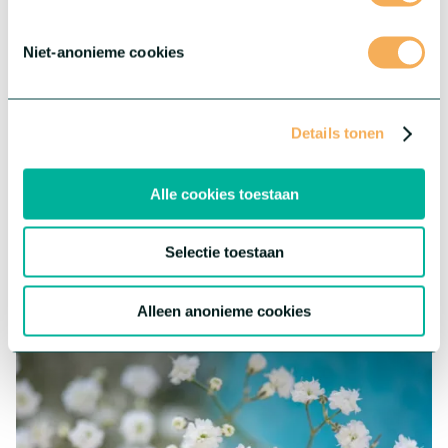
Niet-anonieme cookies
Details tonen
®
Dianthus Sparkz
Surprisez
®
Dianthus Sparkz
biedt je de meest uiteenlopende variaties
Alle cookies toestaan
denkbaar – variëteiten die opvallen door unieke bloemvormen,
opvallende kleuren en eindeloze mogelijkheden om te mixen en
matchen.
Selectie toestaan
Meer over deze serie
Alleen anonieme cookies