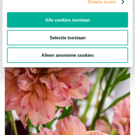
Gypsophila Zinzi
Details tonen
®
Onze Gypsophila Zinzi
collectie bevat zeer productieve
variëteiten van Baby’s Breath voor de binnen- en buitenteelt. Ze
Alle cookies toestaan
zijn robuust en minder gevoelig voor variatie in daglengte.
Meer over deze serie
Selectie toestaan
Alleen anonieme cookies