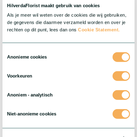
HilverdaFlorist maakt gebruik van cookies
®
Dianthus Sparkz
biedt je de meest uiteenlopende variaties
denkbaar – variëteiten die opvallen door unieke bloemvormen,
Als je meer wil weten over de cookies die wij gebruiken,
opvallende kleuren en eindeloze mogelijkheden om te mixen en
de gegevens die daarmee verzameld worden en over je
matchen.
rechten op dit punt, lees dan ons
Cookie Statement.
Meer over deze serie
Toestemmingsselectie
Anonieme cookies
Voorkeuren
Anoniem - analytisch
Niet-anonieme cookies
®