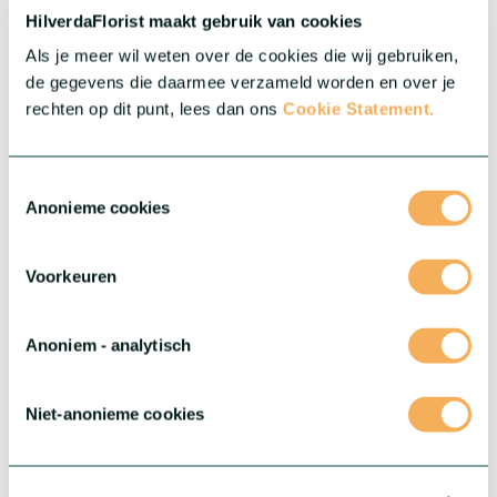
HilverdaFlorist maakt gebruik van cookies
Meer over deze serie
Als je meer wil weten over de cookies die wij gebruiken,
de gegevens die daarmee verzameld worden en over je
rechten op dit punt, lees dan ons
Cookie Statement.
Toestemmingsselectie
Anonieme cookies
Voorkeuren
Anoniem - analytisch
®
Gerbera Rebel
Niet-anonieme cookies
®
Stoer, gedurfd en echt uniek: maak kennis met Gerbera Rebel
.
Deze bijzondere serie is nieuw in onze range en klaar om je
assortiment een leuke twist te geven! Elke bloem heeft zijn