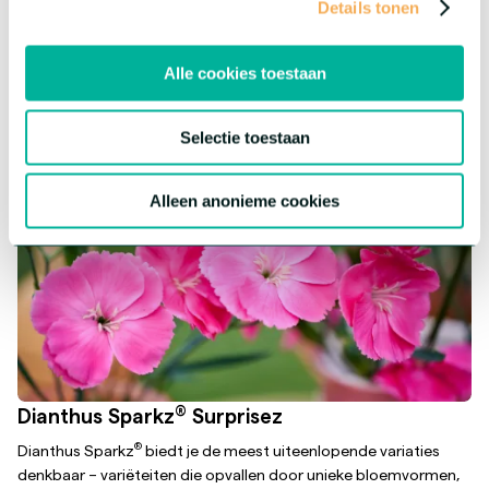
Details tonen
eigen karakter, maar biedt dezelfde topkwaliteit.
Meer over deze serie
Alle cookies toestaan
Selectie toestaan
Alleen anonieme cookies
®
Dianthus Sparkz
Surprisez
®
Dianthus Sparkz
biedt je de meest uiteenlopende variaties
denkbaar – variëteiten die opvallen door unieke bloemvormen,