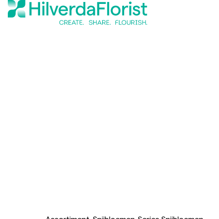
Assortiment
Snijbloemen
Series Snijbloemen