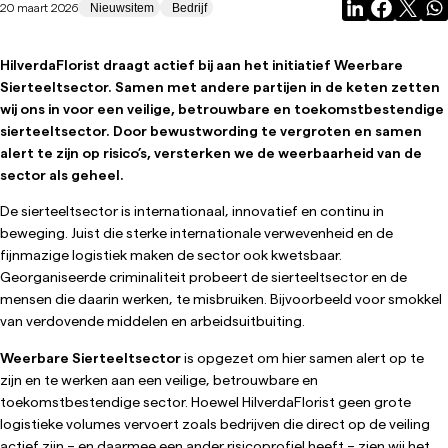
20 maart 2026
Nieuwsitem
Bedrijf
HilverdaFlorist draagt actief bij aan het initiatief Weerbare
Sierteeltsector. Samen met andere partijen in de keten zetten
wij ons in voor een veilige, betrouwbare en toekomstbestendige
sierteeltsector. Door bewustwording te vergroten en samen
alert te zijn op risico’s, versterken we de weerbaarheid van de
sector als geheel.
De sierteeltsector is internationaal, innovatief en continu in
beweging. Juist die sterke internationale verwevenheid en de
fijnmazige logistiek maken de sector ook kwetsbaar.
Georganiseerde criminaliteit probeert de sierteeltsector en de
mensen die daarin werken, te misbruiken. Bijvoorbeeld voor smokkel
van verdovende middelen en arbeidsuitbuiting.
Weerbare Sierteeltsector
is opgezet om hier samen alert op te
zijn en te werken aan een veilige, betrouwbare en
toekomstbestendige sector. Hoewel HilverdaFlorist geen grote
logistieke volumes vervoert zoals bedrijven die direct op de veiling
actief zijn – en daarmee een ander risicoprofiel heeft – zien wij het