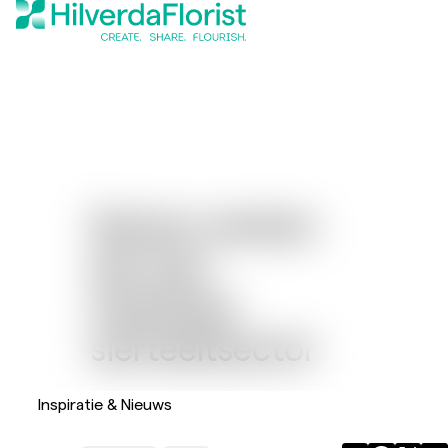
Samen werken
aan een
weerbare
sierteeltsector
Inspiratie & Nieuws