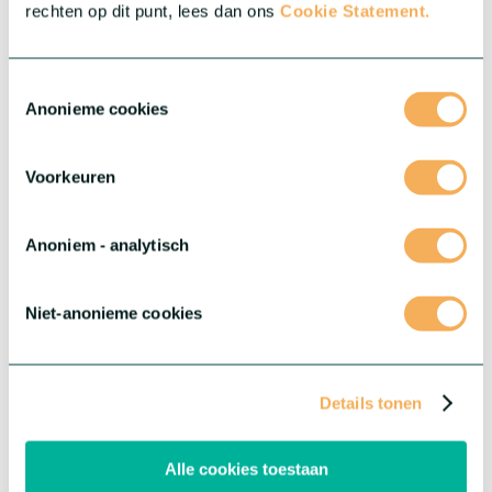
rechten op dit punt, lees dan ons
Cookie Statement.
Toestemmingsselectie
Anonieme cookies
Voorkeuren
®
Dianthus Flow
Anoniem - analytisch
®
Con sus grandes y elegantes flores dobles, Flow
se presenta
como un auténtico producto premium, cautivando corazones
con su belleza.
Niet-anonieme cookies
Más información sobre esta serie
Details tonen
Alle cookies toestaan