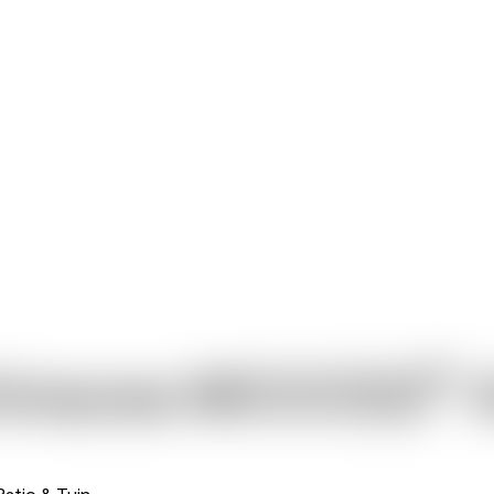
®
hinacea MOOODZ
Patio & Tuin