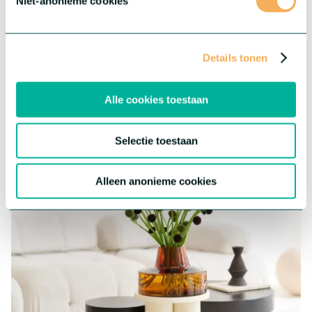
Niet-anonieme cookies
®
Gerbera Rebel
Details tonen
Deze serie biedt drie buitengewone variëteiten met elk hun
eigen unieke kenmerken.
Alle cookies toestaan
Meer over deze serie
Selectie toestaan
Alleen anonieme cookies