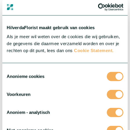
®
Dianthus Sparkz
Surprisez
®
Dianthus Sparkz
biedt je de meest uiteenlopende variaties
HilverdaFlorist maakt gebruik van cookies
denkbaar – variëteiten die opvallen door unieke bloemvormen,
Als je meer wil weten over de cookies die wij gebruiken,
opvallende kleuren en eindeloze mogelijkheden om te mixen en
matchen.
de gegevens die daarmee verzameld worden en over je
Meer over deze serie
rechten op dit punt, lees dan ons
Cookie Statement.
Toestemmingsselectie
Anonieme cookies
Voorkeuren
Anoniem - analytisch