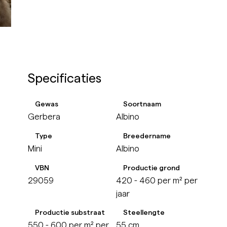
Specificaties
Gewas
Soortnaam
Gerbera
Albino
Type
Breedername
Mini
Albino
VBN
Productie grond
29059
420 - 460 per m² per
jaar
Productie substraat
Steellengte
550 - 600 per m² per
55 cm