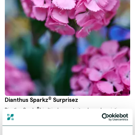
®
Dianthus Sparkz
Surprisez
®
Dianthus Sparkz
biedt je de meest uiteenlopende variaties
denkbaar – variëteiten die opvallen door unieke bloemvormen,
opvallende kleuren en eindeloze mogelijkheden om te mixen en
matchen.