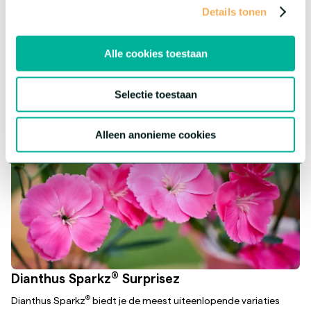
assortiment een leuke twist te geven! Elke bloem heeft zijn
Details tonen
eigen karakter, maar biedt dezelfde topkwaliteit.
Meer over deze serie
Alle cookies toestaan
Selectie toestaan
Alleen anonieme cookies
®
Dianthus Sparkz
Surprisez
®
Dianthus Sparkz
biedt je de meest uiteenlopende variaties