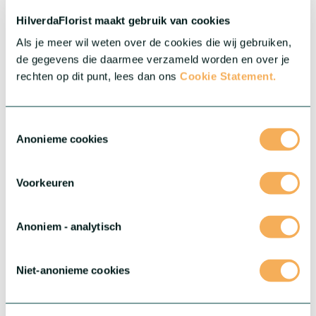
kleine schatten je assortiment verrijken.
HilverdaFlorist maakt gebruik van cookies
Meer over deze serie
Als je meer wil weten over de cookies die wij gebruiken,
de gegevens die daarmee verzameld worden en over je
rechten op dit punt, lees dan ons
Cookie Statement.
Toestemmingsselectie
Anonieme cookies
Voorkeuren
Anoniem - analytisch
®
Gerbera Rebel
Niet-anonieme cookies
®
Stoer, gedurfd en echt uniek: maak kennis met Gerbera Rebel
.
Deze bijzondere serie is nieuw in onze range en klaar om je