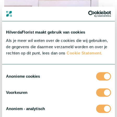
Gerbera Mini
Schattig, kleurrijk en zeer geliefd! Mini Gerbera's brengen
HilverdaFlorist maakt gebruik van cookies
vreugde als geen ander. Onze collectie biedt sterke en
Als je meer wil weten over de cookies die wij gebruiken,
krachtige genetica, allemaal in prachtige kleuren. Omarm de
de gegevens die daarmee verzameld worden en over je
veelzijdigheid en schattigheid van Mini Gerbera's en laat deze
rechten op dit punt, lees dan ons
Cookie Statement.
kleine schatten je assortiment verrijken.
Meer over deze serie
Toestemmingsselectie
Anonieme cookies
Voorkeuren
Anoniem - analytisch