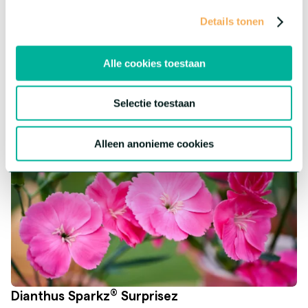
Deze bijzondere serie is nieuw in onze range en klaar om je
Details tonen
assortiment een leuke twist te geven! Elke bloem heeft zijn
eigen karakter, maar biedt dezelfde topkwaliteit.
Meer over deze serie
Alle cookies toestaan
Selectie toestaan
Alleen anonieme cookies
®
Dianthus Sparkz
Surprisez