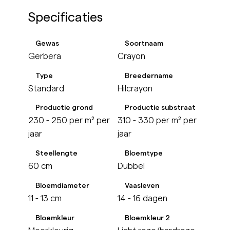
Specificaties
Gewas
Soortnaam
Gerbera
Crayon
Type
Breedername
Standard
Hilcrayon
Productie grond
Productie substraat
230 - 250 per m² per
310 - 330 per m² per
jaar
jaar
Steellengte
Bloemtype
60 cm
Dubbel
Bloemdiameter
Vaasleven
11 - 13 cm
14 - 16 dagen
Bloemkleur
Bloemkleur 2
Meerkleurig
Licht roze/hardroze