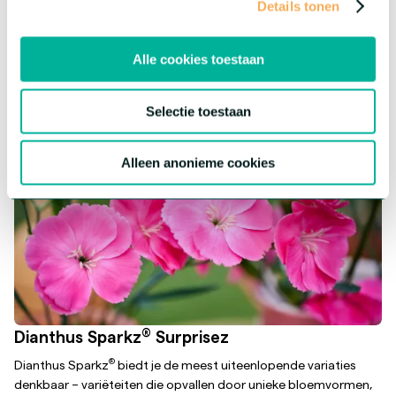
Details tonen
eigen karakter, maar biedt dezelfde topkwaliteit.
Meer over deze serie
Alle cookies toestaan
Selectie toestaan
Alleen anonieme cookies
®
Dianthus Sparkz
Surprisez
®
Dianthus Sparkz
biedt je de meest uiteenlopende variaties
denkbaar – variëteiten die opvallen door unieke bloemvormen,