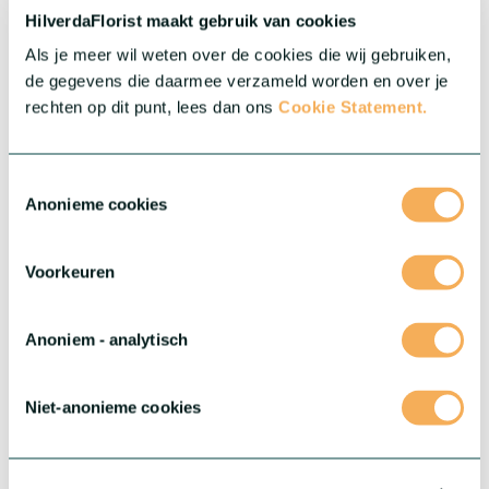
HilverdaFlorist maakt gebruik van cookies
Meer over deze serie
Als je meer wil weten over de cookies die wij gebruiken,
de gegevens die daarmee verzameld worden en over je
rechten op dit punt, lees dan ons
Cookie Statement.
Toestemmingsselectie
Anonieme cookies
Voorkeuren
Anoniem - analytisch
®
Gerbera Rebel
Niet-anonieme cookies
®
Stoer, gedurfd en echt uniek: maak kennis met Gerbera Rebel
.
Deze bijzondere serie is nieuw in onze range en klaar om je
assortiment een leuke twist te geven! Elke bloem heeft zijn