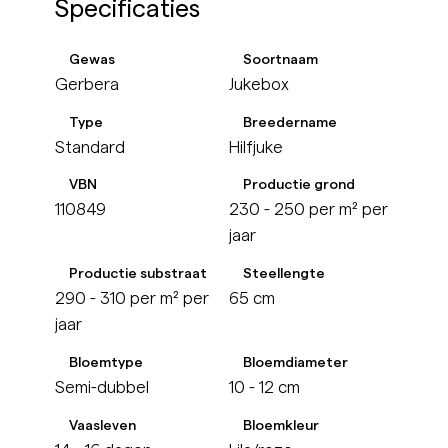
Specificaties
Gewas
Soortnaam
Gerbera
Jukebox
Type
Breedername
Standard
Hilfjuke
VBN
Productie grond
110849
230 - 250 per m² per
jaar
Productie substraat
Steellengte
290 - 310 per m² per
65 cm
jaar
Bloemtype
Bloemdiameter
Semi-dubbel
10 - 12 cm
Vaasleven
Bloemkleur