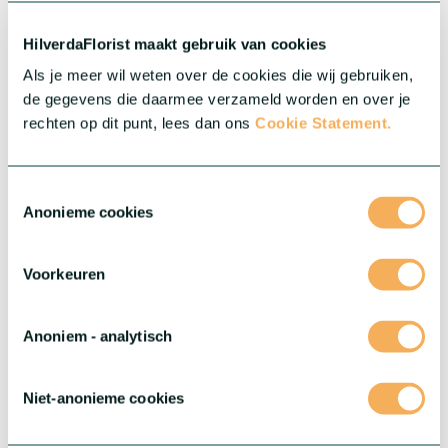
krachtige genetica, allemaal in prachtige kleuren. Omarm de
veelzijdigheid en schattigheid van Mini Gerbera's en laat deze
HilverdaFlorist maakt gebruik van cookies
kleine schatten je assortiment verrijken.
Meer over deze serie
Als je meer wil weten over de cookies die wij gebruiken,
de gegevens die daarmee verzameld worden en over je
rechten op dit punt, lees dan ons
Cookie Statement.
Toestemmingsselectie
Anonieme cookies
Voorkeuren
Anoniem - analytisch
Niet-anonieme cookies
®
Gerbera Rebel
®
Stoer, gedurfd en echt uniek: maak kennis met Gerbera Rebel
.