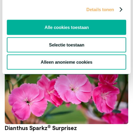
Deze bijzondere serie is nieuw in onze range en klaar om je
Details tonen
assortiment een leuke twist te geven! Elke bloem heeft zijn
eigen karakter, maar biedt dezelfde topkwaliteit.
Meer over deze serie
Alle cookies toestaan
Selectie toestaan
Alleen anonieme cookies
®
Dianthus Sparkz
Surprisez