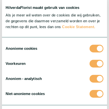
veelzijdigheid en schattigheid van Mini Gerbera's en laat deze
kleine schatten je assortiment verrijken.
HilverdaFlorist maakt gebruik van cookies
Meer over deze serie
Als je meer wil weten over de cookies die wij gebruiken,
de gegevens die daarmee verzameld worden en over je
rechten op dit punt, lees dan ons
Cookie Statement.
Toestemmingsselectie
Anonieme cookies
Voorkeuren
Anoniem - analytisch
®
Niet-anonieme cookies
Gerbera Rebel
®
Stoer, gedurfd en echt uniek: maak kennis met Gerbera Rebel
.
Deze bijzondere serie is nieuw in onze range en klaar om je