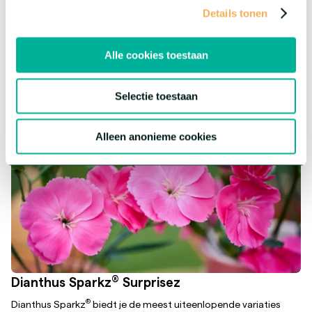
assortiment een leuke twist te geven! Elke bloem heeft zijn
Details tonen
eigen karakter, maar biedt dezelfde topkwaliteit.
Meer over deze serie
Alle cookies toestaan
Selectie toestaan
Alleen anonieme cookies
®
Dianthus Sparkz
Surprisez
®
Dianthus Sparkz
biedt je de meest uiteenlopende variaties