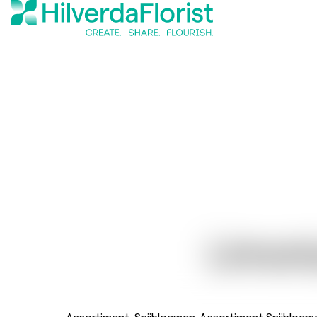
Limon
Assortiment
Snijbloemen
Assortiment Snijbloem