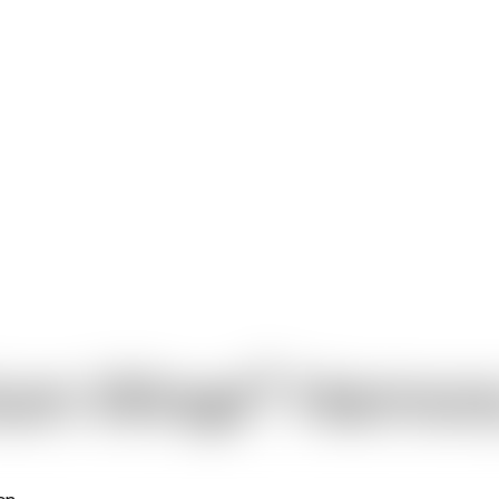
®
ium Wings
Harmon
en