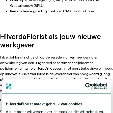
Glastuinbouw (BPL);
Reiskostenvergoeding conform CAO Glastuinbouw.
HilverdaFlorist als jouw nieuwe
werkgever
HilverdaFlorist richt zich op de veredeling, vermeerdering en
ontwikkeling van een uitgebreid assortiment snijbloemen,
potplanten en tuinplanten. Dit gebeurt met een sterke drive en focus
op innovatie. HilverdaFlorist is dé leverancier van hoogwaardig jong
plantmateriaal, geschikt voor elk klimaat en elke teeltbehoefte. Ons
assortiment bestaat uit uitgangsmateriaal in zaden, stekken en
weefselkweek.
Onze missie is simpel: samen uitblinken voor een bloeiende
HilverdaFlorist maakt gebruik van cookies
toekomst. Om dit te bereiken richten we ons op vier kernwaarden:
innovatie, ambitie, partnerschap en betrouwbaarheid. Het
Als je meer wil weten over de cookies die wij gebruiken,