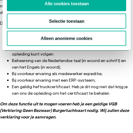
Alle cookies toestaan
meer te werken. Verder ben je bereid om je collega’s te helpen en
denk je graag mee om het werk steeds opnieuw beter in te richten.
Selectie toestaan
Daarnaast beschik je over:
MBO 2 werk- en denkniveau;
Alleen anonieme cookies
Certificaat opleiding Medewerker Luchtvracht A. Als je deze
opleiding nog niet hebt gevolgd dan zorgen wij dat je deze
opleiding kunt volgen.
Beheersing van de Nederlandse taal (in woord en schrift) en
van het Engels (in woord);
Bij voorkeur ervaring als medewerker expeditie;
Bij voorkeur ervaring met een ERP-systeem;
Een geldig heftruckcertificaat. Heb je dit nog niet dat krijg je
van ons de opleiding om het certificaat te behalen.
Om deze functie uit te mogen voeren heb je een geldige VGB
(Verklaring Geen Bezwaar) Burgerluchtvaart nodig. Wij zullen deze
verklaring voor je aanvragen.