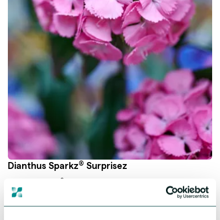
®
Dianthus Sparkz
Surprisez
®
Dianthus Sparkz
biedt je de meest uiteenlopende variaties
denkbaar – variëteiten die opvallen door unieke bloemvormen,
opvallende kleuren en eindeloze mogelijkheden om te mixen en
matchen.