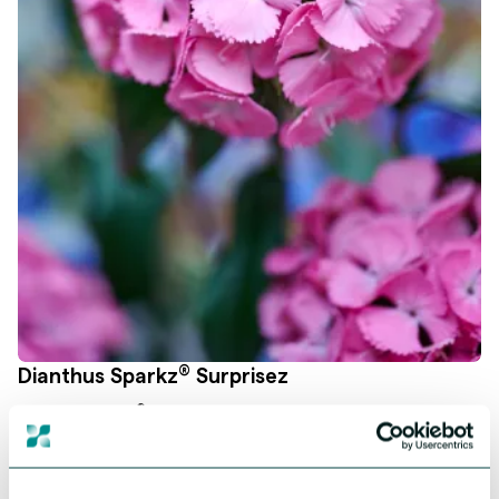
®
Dianthus Sparkz
Surprisez
®
Dianthus Sparkz
biedt je de meest uiteenlopende variaties
denkbaar – variëteiten die opvallen door unieke bloemvormen,
opvallende kleuren en eindeloze mogelijkheden om te mixen en
matchen.