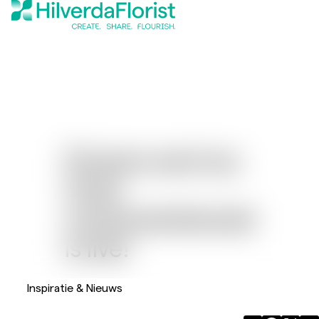
Flowers and Joy:
Onze
consumentenwebsite
is live!
Inspiratie & Nieuws