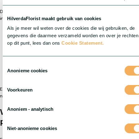
De website is ontworpen om consumenten te inspireren en te
informeren. Bezoekers vinden onder andere:
HilverdaFlorist maakt gebruik van cookies
Als je meer wil weten over de cookies die wij gebruiken, de
Productinformatie:
Ontdek onze bloemen en planten en leer
gegevens die daarmee verzameld worden en over je rechten
meer over hun eigenschappen.
op dit punt, lees dan ons
Cookie Statement.
Verzorgingstips:
Praktische adviezen om bloemen en planten
gezond en mooi te houden.
Inspiratieartikelen:
Trends, stylingideeën en creatieve
toepassingen van groen in huis en tuin.
Toestemmingsselectie
Anonieme cookies
Verkooppunten:
Een lijst van winkels om de bezoekers een
idee te geven waar onze producten verkrijgbaar zijn.
En dit is nog maar het begin! We blijven de website uitbreiden met
Voorkeuren
nieuwe artikelen, tips en een groeiend assortiment.
Anoniem - analytisch
Wat betekent dit voor onze
partners?
Niet-anonieme cookies